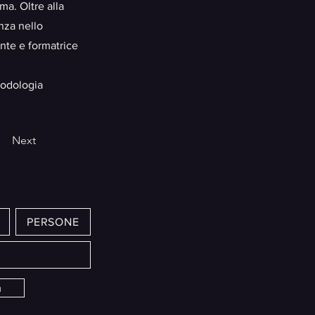
ma. Oltre alla
nza nello
nte e formatrice
todologia
Next
PERSONE
m