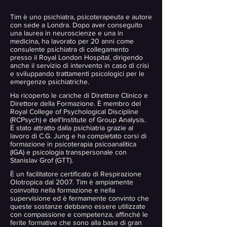
Tim è uno psichiatra, psicoterapeuta e autore
con sede a Londra. Dopo aver conseguito
una laurea in neuroscienze e una in
medicina, ha lavorato per 20 anni come
consulente psichiatra di collegamento
presso il Royal London Hospital, dirigendo
anche il servizio di intervento in caso di crisi
e sviluppando trattamenti psicologici per le
emergenze psichiatriche.
Ha ricoperto le cariche di Direttore Clinico e
Direttore della Formazione. È membro del
Royal College of Psychological Discipline
(RCPsych) e dell'Institute of Group Analysis.
È stato attratto dalla psichiatria grazie al
lavoro di C.G. Jung e ha completato corsi di
formazione in psicoterapia psicoanalitica
(IGA) e psicologia transpersonale con
Stanislav Grof (GTT).
È un facilitatore certificato di Respirazione
Olotropica dal 2007. Tim è ampiamente
coinvolto nella formazione e nella
supervisione ed è fermamente convinto che
queste sostanze debbano essere utilizzate
con compassione e competenza, affinché le
ferite formative che sono alla base di gran