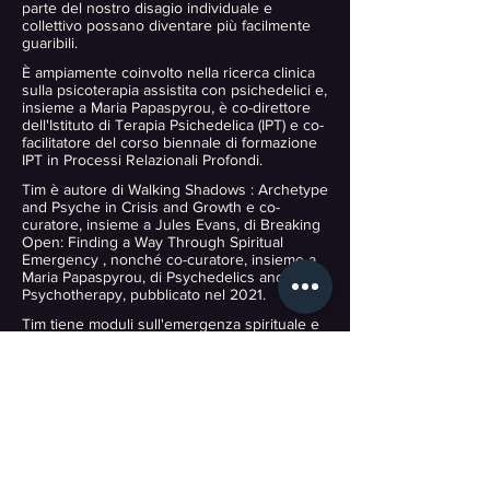
parte del nostro disagio individuale e
collettivo possano diventare più facilmente
guaribili.
È ampiamente coinvolto nella ricerca clinica
sulla psicoterapia assistita con psichedelici e,
insieme a Maria Papaspyrou, è co-direttore
dell'Istituto di Terapia Psichedelica (IPT) e co-
facilitatore del corso biennale di formazione
IPT in Processi Relazionali Profondi.
Tim è autore di
Walking Shadows
:
Archetype
and Psyche in Crisis and Growth
e co-
curatore, insieme a Jules Evans, di Breaking
Open:
Finding a Way Through Spiritual
Emergency
, nonché co-curatore, insieme a
Maria Papaspyrou, di
Psychedelics and
Psychotherapy, pubblicato nel 2021.
Tim tiene moduli sull'emergenza spirituale e
sulle dimensioni archetipiche della psiche,
aiutando i partecipanti a riconoscere gli strati
simbolici e mitici che possono emergere
durante periodi di sconvolgimento
psicologico. Il suo insegnamento si avvale
spesso di filosofia, mitologia e pensiero
simbolico.
Noto per il suo calore umano, la sua umiltà e